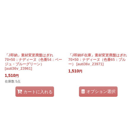
「J即納」素材変更廃盤はぎれ
「J即納/F在庫」素材変更廃盤はぎれ
70×50：ナディーヌ（色番54：ベー
70×50：ナディーヌ（色番65：ブル
ジュ・ブルーグリーン）
ー）
[
auti36v_23971
]
[
auti36v_23961
]
1,510
円
1,510
円
在庫数 5点
オプション選択
カートに入れる