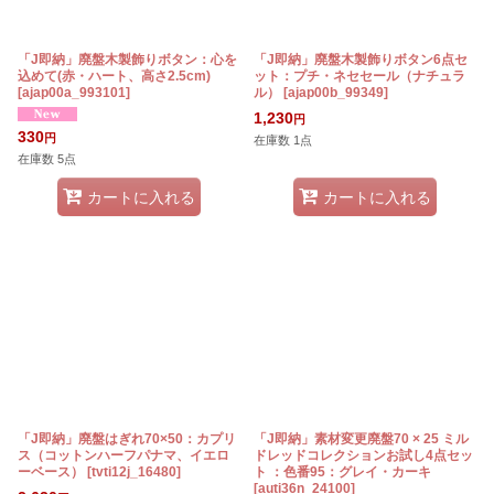
「J即納」廃盤木製飾りボタン：心を
「J即納」廃盤木製飾りボタン6点セ
込めて(赤・ハート、高さ2.5cm)
ット：プチ・ネセセール（ナチュラ
[
ajap00a_993101
]
ル）
[
ajap00b_99349
]
1,230
円
330
円
在庫数 1点
在庫数 5点
カートに入れる
カートに入れる
「J即納」廃盤はぎれ70×50：カプリ
「J即納」素材変更廃盤70 × 25 ミル
ス（コットンハーフパナマ、イエロ
ドレッドコレクションお試し4点セッ
ーベース）
[
tvti12j_16480
]
ト ：色番95：グレイ・カーキ
[
auti36n_24100
]