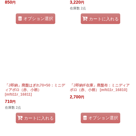
850
3,220
円
円
在庫数 2点
オプション選択
カートに入れる
「J即納」廃盤はぎれ70×50：ミニデ
「J即納/F在庫」廃盤布：ミニディア
ィアボロ（赤、小柄）
ボロ（赤、小柄）
[
mfti11r_16810
]
[
mfti11r_16811
]
2,700
円
710
円
在庫数 2点
オプション選択
カートに入れる