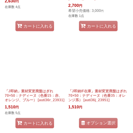
2,630
円
2,700
円
在庫数 4点
希望小売価格
:
3,000
円
在庫数 1点
カートに入れる
カートに入れる
「J即納」素材変更廃盤はぎれ
「J即納/F在庫」素材変更廃盤はぎれ
70×50：ナディーヌ（色番15：赤、
70×50：ナディーヌ（色番35：オレ
オレンジ、ブルー）
[
auti36r_23931
]
ンジ系）
[
auti36j_23951
]
1,510
1,510
円
円
在庫数 5点
オプション選択
カートに入れる