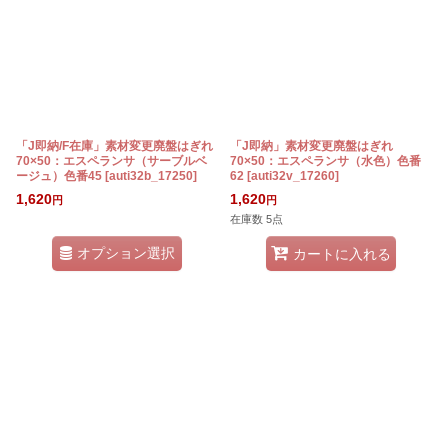
「J即納/F在庫」素材変更廃盤はぎれ
「J即納」素材変更廃盤はぎれ
70×50：エスペランサ（サーブルベ
70×50：エスペランサ（水色）色番
ージュ）色番45
[
auti32b_17250
]
62
[
auti32v_17260
]
1,620
1,620
円
円
在庫数 5点
オプション選択
カートに入れる