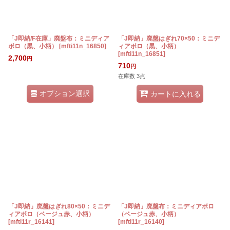
「J即納/F在庫」廃盤布：ミニディア
「J即納」廃盤はぎれ70×50：ミニデ
ボロ（黒、小柄）
[
mfti11n_16850
]
ィアボロ（黒、小柄）
[
mfti11n_16851
]
2,700
円
710
円
在庫数 3点
オプション選択
カートに入れる
「J即納」廃盤はぎれ80×50：ミニデ
「J即納」廃盤布：ミニディアボロ
ィアボロ（ベージュ赤、小柄）
（ベージュ赤、小柄）
[
mfti11r_16141
]
[
mfti11r_16140
]