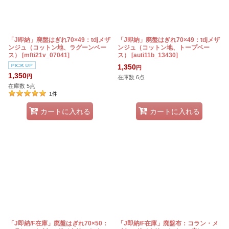
「J即納」廃盤はぎれ70×49：tdjメザ
「J即納」廃盤はぎれ70×49：tdjメザ
ンジュ（コットン地、ラグーンベー
ンジュ（コットン地、トープベー
ス）
[
mfti21v_07041
]
ス）
[
auti11b_13430
]
1,350
円
1,350
円
在庫数 6点
在庫数 5点
1
件
カートに入れる
カートに入れる
「J即納/F在庫」廃盤はぎれ70×50：
「J即納/F在庫」廃盤布：コラン・メ