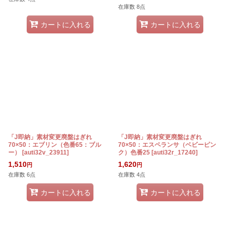
在庫数 8点
カートに入れる
カートに入れる
「J即納」素材変更廃盤はぎれ
「J即納」素材変更廃盤はぎれ
70×50：エブリン（色番65：ブル
70×50：エスペランサ（ベビーピン
ー）
[
auti32v_23911
]
ク）色番25
[
auti32r_17240
]
1,510
1,620
円
円
在庫数 6点
在庫数 4点
カートに入れる
カートに入れる