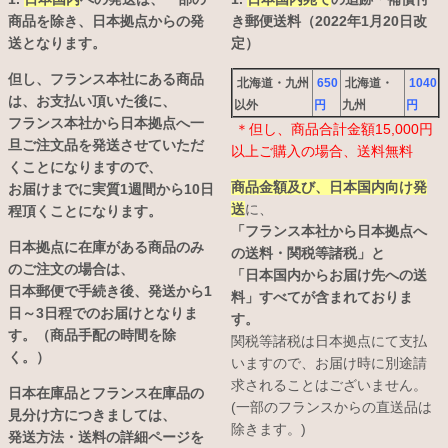
商品を除き、日本拠点からの発
き郵便送料（2022年1月20日改
送となります。
定）
但し、フランス本社にある商品
北海道・九州
650
北海道・
1040
は、お支払い頂いた後に、
以外
円
九州
円
フランス本社から日本拠点へ一
＊但し、商品合計金額15,000円
旦ご注文品を発送させていただ
以上ご購入の場合、送料無料
くことになりますので、
商品金額及び、日本国内向け発
お届けまでに実質1週間から10日
送
に、
程頂くことになります。
「フランス本社から日本拠点へ
日本拠点に在庫がある商品のみ
の送料・関税等諸税」と
のご注文の場合は、
「日本国内からお届け先への送
日本郵便で手続き後、発送から1
料」すべてが含まれておりま
日～3日程でのお届けとなりま
す。
す。（商品手配の時間を除
関税等諸税は日本拠点にて支払
く。）
いますので、お届け時に別途請
求されることはございません。
日本在庫品とフランス在庫品の
(一部のフランスからの直送品は
見分け方につきましては、
除きます。)
発送方法・送料の詳細ページを