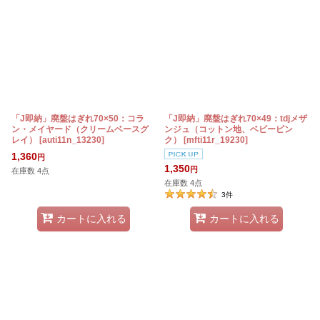
「J即納」廃盤はぎれ70×50：コラ
「J即納」廃盤はぎれ70×49：tdjメザ
ン・メイヤード（クリームベースグ
ンジュ（コットン地、ベビーピン
レイ）
[
auti11n_13230
]
ク）
[
mfti11r_19230
]
1,360
円
1,350
円
在庫数 4点
在庫数 4点
3
件
カートに入れる
カートに入れる