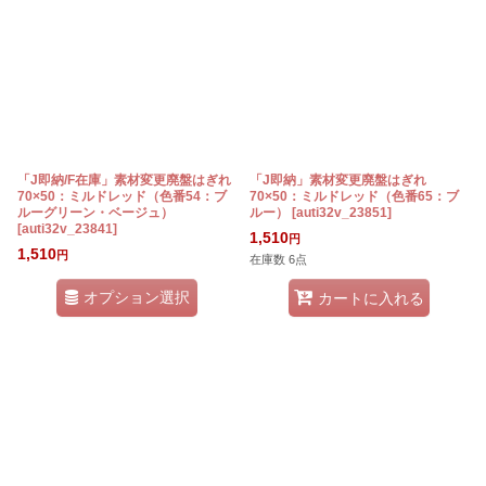
「J即納/F在庫」素材変更廃盤はぎれ
「J即納」素材変更廃盤はぎれ
70×50：ミルドレッド（色番54：ブ
70×50：ミルドレッド（色番65：ブ
ルーグリーン・ベージュ）
ルー）
[
auti32v_23851
]
[
auti32v_23841
]
1,510
円
1,510
円
在庫数 6点
オプション選択
カートに入れる