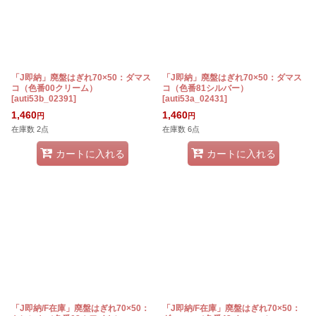
「J即納」廃盤はぎれ70×50：ダマス
「J即納」廃盤はぎれ70×50：ダマス
コ（色番00クリーム）
コ（色番81シルバー）
[
auti53b_02391
]
[
auti53a_02431
]
1,460
1,460
円
円
在庫数 2点
在庫数 6点
カートに入れる
カートに入れる
「J即納/F在庫」廃盤はぎれ70×50：
「J即納/F在庫」廃盤はぎれ70×50：