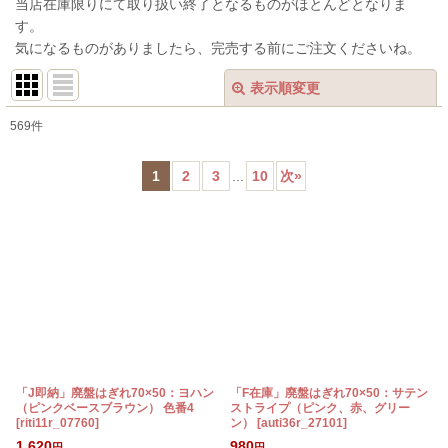
当店在庫限りにて取り扱い終了となるものがほとんどとなりま
す。
気になるものがありましたら、完売する前にご注文くださいね。
表示順変更
閉じる
569
件
表示数
:
1
2
3
...
10
次
»
在庫あり
並び順
:
絞り込む
「J即納」廃盤はぎれ70×50：ヨハン
「F在庫」廃盤はぎれ70×50：サテン
（ピンクベースブラウン） 色番4
ストライプ（ピンク、赤、グリー
[
riti11r_07760
]
ン）
[
auti36r_27101
]
1,620
980
円
円