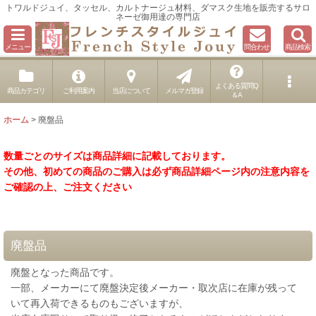
トワルドジュイ、タッセル、カルトナージュ材料、ダマスク生地を販売するサロ
ネーゼ御用達の専門店
メニュー
問合わせ
商品検索
よくある質問Q
商品カテゴリ
ご利用案内
当店について
メルマガ登録
＆A
ホーム
>
廃盤品
数量ごとのサイズは商品詳細に記載しております。
その他、初めての商品のご購入は必ず商品詳細ページ内の注意内容を
ご確認の上、ご注文ください
廃盤品
廃盤となった商品です。
一部、メーカーにて廃盤決定後メーカー・取次店に在庫が残って
いて再入荷できるものもございますが、