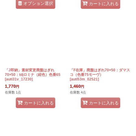
オプション選択
カートに入れる
「J即納」素材変更廃盤はぎれ
「F在庫」廃盤はぎれ70×50：ダマス
70×50：tdjロミナ（紺色）色番65
コ（色番75モーヴ）
[
auti31v_17230
]
[
auti53m_02521
]
1,770
1,460
円
円
在庫数 1点
在庫数 4点
カートに入れる
カートに入れる