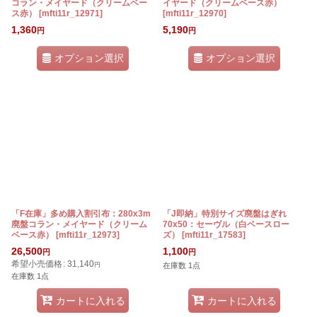
コラン・メイヤード（クリームベー
イヤード（クリームベース赤）
ス赤）
[
mfti11r_12971
]
[
mfti11r_12970
]
1,360
5,190
円
円
オプション選択
オプション選択
「F在庫」多め購入割引布：280x3m
「J即納」特別サイズ廃盤はぎれ
廃盤コラン・メイヤード（クリーム
70x50：セーヴル（白ベースロー
ベース赤）
[
mfti11r_12973
]
ズ）
[
mfti11r_17583
]
26,500
1,100
円
円
希望小売価格
:
31,140
円
在庫数 1点
在庫数 1点
カートに入れる
カートに入れる