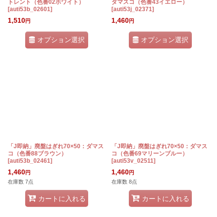
トレント（色番02ホワイト）
ダマスコ（色番43イエロー）
[
auti53b_02601
]
[
auti53j_02371
]
1,510
1,460
円
円
オプション選択
オプション選択
「J即納」廃盤はぎれ70×50：ダマス
「J即納」廃盤はぎれ70×50：ダマス
コ（色番88ブラウン）
コ（色番69マリーンブルー）
[
auti53b_02461
]
[
auti53v_02511
]
1,460
1,460
円
円
在庫数 7点
在庫数 8点
カートに入れる
カートに入れる