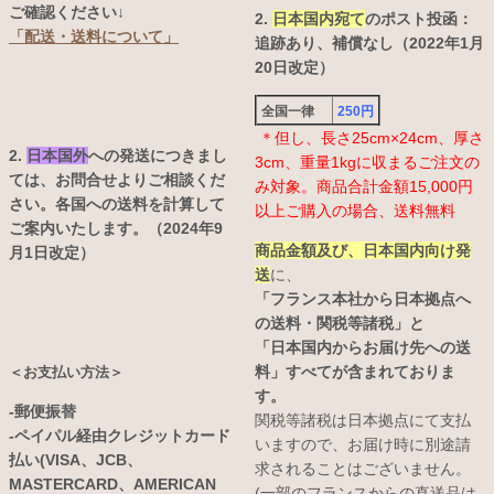
ご確認ください↓
2.
日本国内宛て
のポスト投函：
「配送・送料について」
追跡あり、補償なし（2022年1月
20日改定）
全国一律
250円
＊但し、長さ25cm×24cm、厚さ
2.
日本国外
への発送につきまし
3cm、重量1kgに収まるご注文の
ては、お問合せよりご相談くだ
み対象。商品合計金額15,000円
さい。各国への送料を計算して
以上ご購入の場合、送料無料
ご案内いたします。（2024年9
商品金額及び、日本国内向け発
月1日改定）
送
に、
「フランス本社から日本拠点へ
の送料・関税等諸税」と
「日本国内からお届け先への送
料」すべてが含まれておりま
＜お支払い方法＞
す。
-郵便振替
関税等諸税は日本拠点にて支払
-ペイパル経由クレジットカード
いますので、お届け時に別途請
払い(VISA、JCB、
求されることはございません。
MASTERCARD、AMERICAN
(一部のフランスからの直送品は