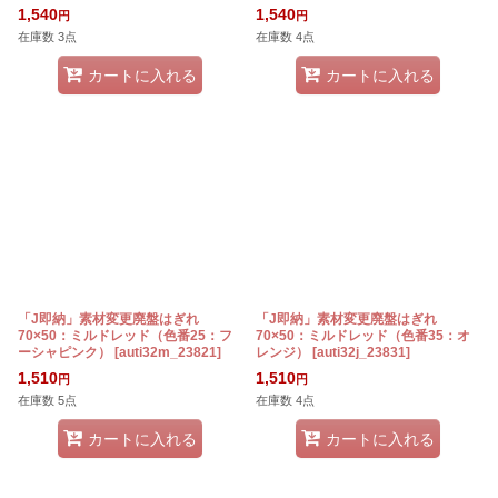
1,540
1,540
円
円
在庫数 3点
在庫数 4点
カートに入れる
カートに入れる
「J即納」素材変更廃盤はぎれ
「J即納」素材変更廃盤はぎれ
70×50：ミルドレッド（色番25：フ
70×50：ミルドレッド（色番35：オ
ーシャピンク）
[
auti32m_23821
]
レンジ）
[
auti32j_23831
]
1,510
1,510
円
円
在庫数 5点
在庫数 4点
カートに入れる
カートに入れる