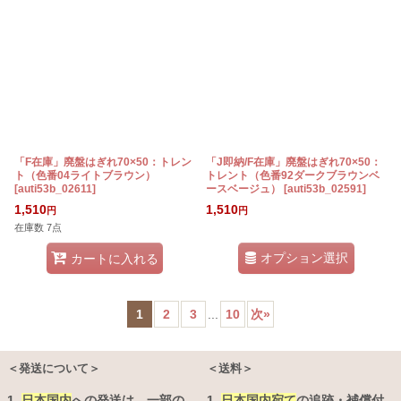
「F在庫」廃盤はぎれ70×50：トレン
「J即納/F在庫」廃盤はぎれ70×50：
ト（色番04ライトブラウン）
トレント（色番92ダークブラウンベ
[
auti53b_02611
]
ースベージュ）
[
auti53b_02591
]
1,510
1,510
円
円
在庫数 7点
オプション選択
カートに入れる
1
2
3
...
10
次
»
＜発送について＞
＜送料＞
1.
日本国内
への発送は、
一部の
1.
日本国内宛て
の追跡・補償付