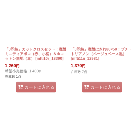
「J即納」カットクロスセット：廃盤
「J即納」廃盤はぎれ80×50：プチ・
ミニディアボロ（赤、小柄）＆dtコ
トリアノン（ベージュベース黒）
ットン無地（赤）
[
mfti10r_18390
]
[
mfti11n_12981
]
1,260
1,370
円
円
希望小売価格
:
1,400
円
在庫数 7点
在庫数 1点
カートに入れる
カートに入れる