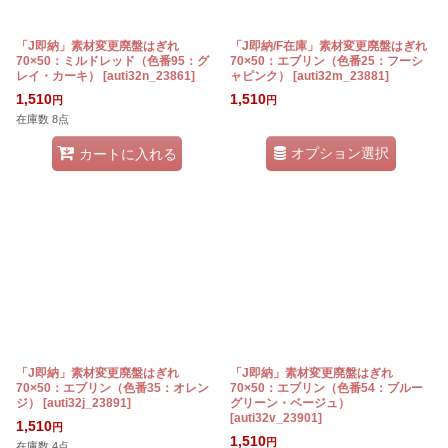
「J即納」素材変更廃盤はぎれ
「J即納/F在庫」素材変更廃盤はぎれ
70×50：ミルドレッド（色番95：グ
70×50：エブリン（色番25：フーシ
レイ・カーキ）
[
auti32n_23861
]
ャピンク）
[
auti32m_23881
]
1,510
1,510
円
円
在庫数 8点
オプション選択
カートに入れる
「J即納」素材変更廃盤はぎれ
「J即納」素材変更廃盤はぎれ
70×50：エブリン（色番35：オレン
70×50：エブリン（色番54：ブルー
ジ）
[
auti32j_23891
]
グリーン・ベージュ）
[
auti32v_23901
]
1,510
円
1,510
円
在庫数 4点