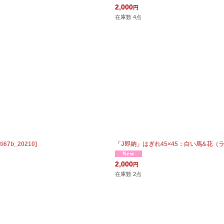
2,000
円
在庫数 4点
ti67b_20210
]
「J即納」はぎれ45×45：白い馬&花
2,000
円
在庫数 2点