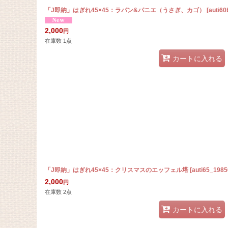
「J即納」はぎれ45×45：ラパン&パニエ（うさぎ、カゴ）
[
auti6
2,000
円
在庫数 1点
カートに入れる
「J即納」はぎれ45×45：クリスマスのエッフェル塔
[
auti65_1985
2,000
円
在庫数 2点
カートに入れる