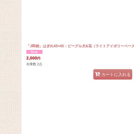
「J即納」はぎれ45×45：ビーグル犬&花（ライトアイボリーベー
2,000
円
在庫数 2点
カートに入れる