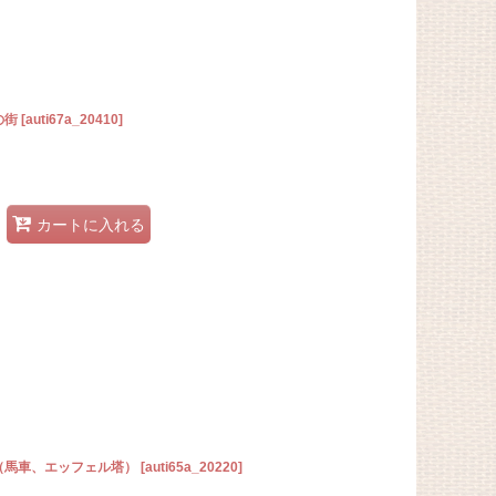
の街
[
auti67a_20410
]
カートに入れる
リ（馬車、エッフェル塔）
[
auti65a_20220
]