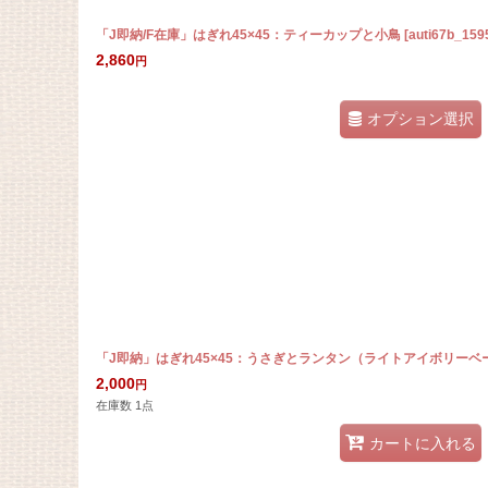
「J即納/F在庫」はぎれ45×45：ティーカップと小鳥
[
auti67b_159
2,860
円
オプション選択
「J即納」はぎれ45×45：うさぎとランタン（ライトアイボリーベ
2,000
円
在庫数 1点
カートに入れる