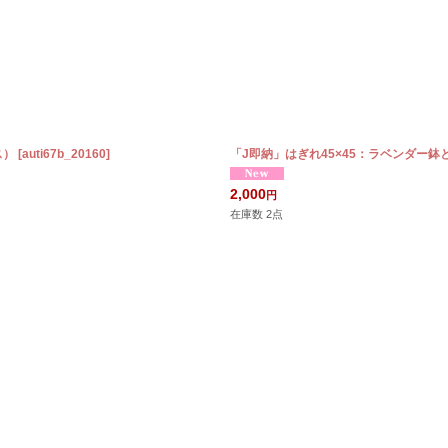
ス）
[
auti67b_20160
]
「J即納」はぎれ45×45：ラベンダー鉢
2,000
円
在庫数 2点