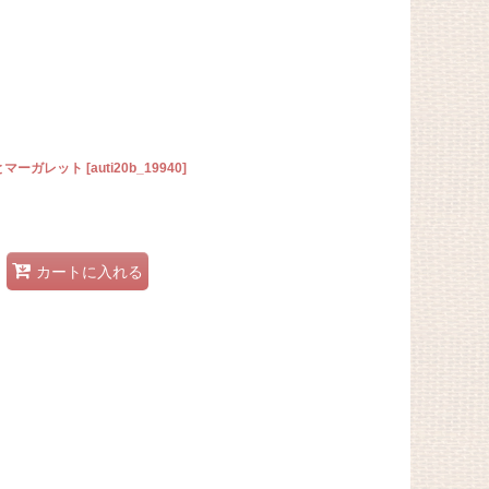
とマーガレット
[
auti20b_19940
]
カートに入れる