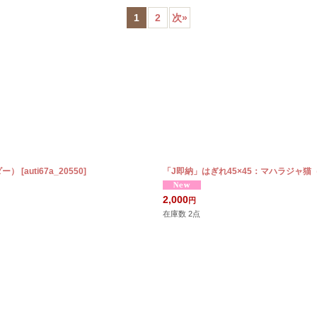
1
2
次
»
絞り込む
ダー）
[
auti67a_20550
]
「J即納」はぎれ45×45：マハラジャ
2,000
円
在庫数 2点