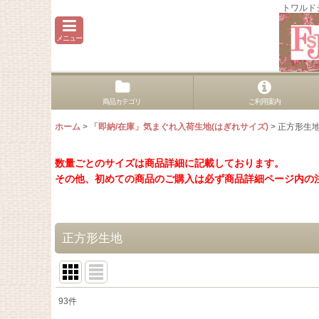
トワルド
メニュー
商品カテゴリ
ご利用案内
ホーム
>
「即納/在庫」気まぐれ入荷生地(はぎれサイズ)
>
正方形生
数量ごとのサイズは商品詳細に記載しております。
その他、初めての商品のご購入は必ず商品詳細ページ内の
正方形生地
93
件
表示数
: