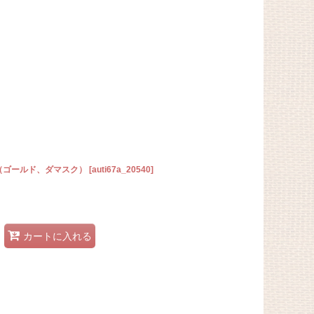
猫（ゴールド、ダマスク）
[
auti67a_20540
]
カートに入れる