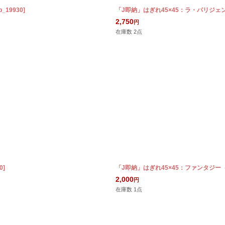
0b_19930
]
「J即納」はぎれ45×45：ラ・パリジ
2,750
円
在庫数 2点
0
]
「J即納」はぎれ45×45：ファンタジー
2,000
円
在庫数 1点