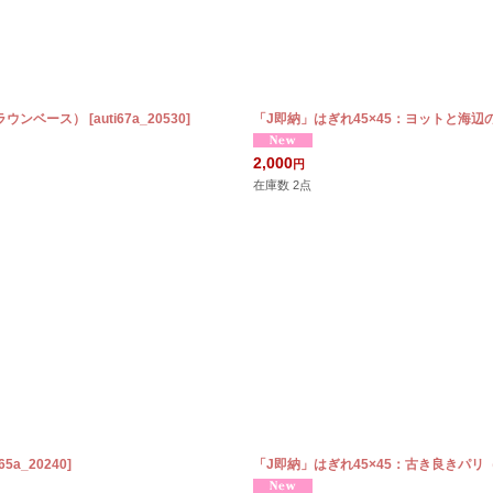
ラウンベース）
[
auti67a_20530
]
「J即納」はぎれ45×45：ヨットと海辺
2,000
円
在庫数 2点
i65a_20240
]
「J即納」はぎれ45×45：古き良きパ