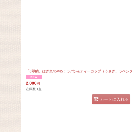
在庫あり
並び順
:
「J即納」はぎれ45×45：ラパン&ティーカップ（うさぎ、ラベン
2,000
円
在庫数 1点
カートに入れる