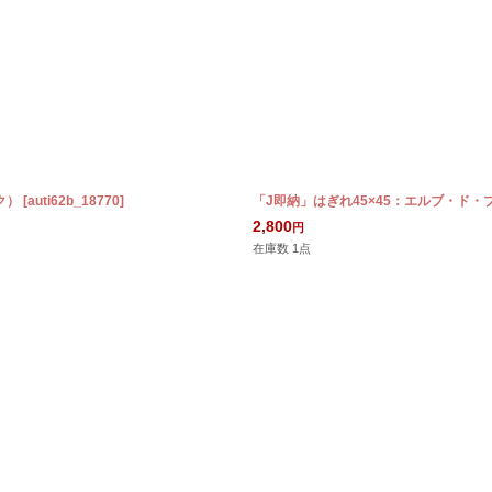
ク）
[
auti62b_18770
]
「J即納」はぎれ45×45：エルブ・ド
2,800
円
在庫数 1点