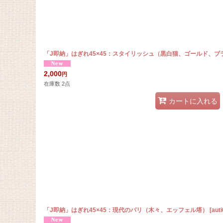
「J即納」はぎれ45×45：スタイリッシュ（黒白猫、ゴールド、ブ
2,000
円
在庫数 2点
カートに入れる
「J即納」はぎれ45×45：現代のパリ（木々、エッフェル塔）
[
aut