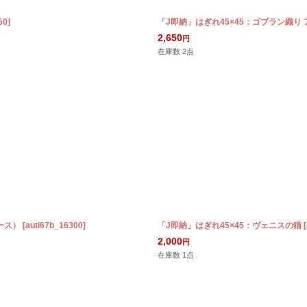
50
]
「J即納」はぎれ45×45：ゴブラン織り
2,650
円
在庫数 2点
ース）
[
auti67b_16300
]
「J即納」はぎれ45×45：ヴェニスの猫
[
2,000
円
在庫数 1点